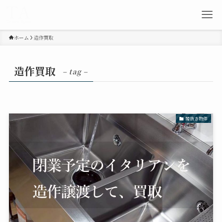
ホーム
造作買取
造作買取
– tag –
居抜き物件